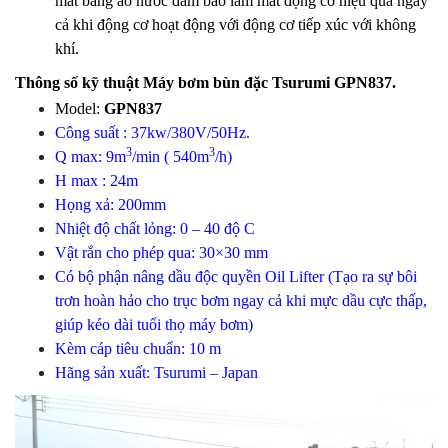
mát bằng áo nước đảm bảo làm mát động cơ hiệu quả ngay
cả khi động cơ hoạt động với động cơ tiếp xúc với không
khí.
Thông số kỹ thuật Máy bơm bùn đặc Tsurumi GPN837.
Model:
GPN837
Công suất : 37kw/380V/50Hz.
3
3
Q max: 9m
/min ( 540m
/h)
H max : 24m
Họng xả: 200mm
Nhiệt độ chất lỏng: 0 – 40 độ C
Vật rắn cho phép qua: 30×30 mm
Có bộ phận nâng dầu độc quyền Oil Lifter (Tạo ra sự bôi
trơn hoàn hảo cho trục bơm ngay cả khi mực dầu cực thấp,
giúp kéo dài tuổi thọ máy bơm)
Kèm cáp tiêu chuẩn: 10 m
Hãng sản xuất: Tsurumi – Japan