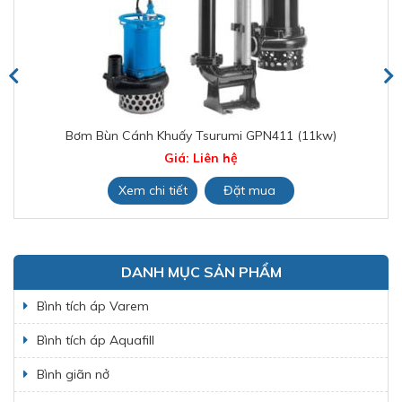
Bơm Bùn Cánh Khuấy Tsurumi GPN411 (11kw)
Giá: Liên hệ
Xem chi tiết
Đặt mua
DANH MỤC SẢN PHẨM
Bình tích áp Varem
Bình tích áp Aquafill
Bình giãn nở