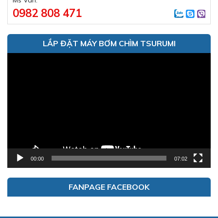
Ms Vân:
0982 808 471
LẮP ĐẶT MÁY BƠM CHÌM TSURUMI
Trình
chơi
Video
00:00
07:02
FANPAGE FACEBOOK