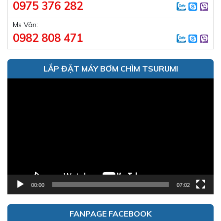
0975 376 282
Ms Vân:
0982 808 471
LẮP ĐẶT MÁY BƠM CHÌM TSURUMI
Trình
chơi
Video
00:00
07:02
FANPAGE FACEBOOK