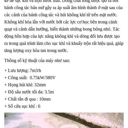
kế để sục khí và trộn nước thải. Dòng chất lỏng được tạo ra bởi
bánh công tác bán mở gây ra áp suất âm hình thành ở mặt sau của
các cánh của bánh công tác và hút không khí từ trên mặt nước.
Không khí hòa lẫn với nước bởi các lực cơ học bên trong cánh
quạt và cánh dẫn hướng, biến thành những bong bóng nhỏ. Tác
động hỗn hợp của lực nâng không khí và dòng đối lưu được tạo
ra trong quá trình làm cho sục khí và khuấy trộn rất hiệu quả, giúp
tăng lượng oxy hòa tan trong nước.
Thông số kỹ thuật của máy như sau:
+ Lưu lượng: 7m3/h
+ Công suất: 0.75kW/380V
+ Họng hút khí: 32mm
+ Độ sâu nước tối đa: 3.5m
+ Chất rắn đi qua : 10mm
+ Số cửa sục khí : 6