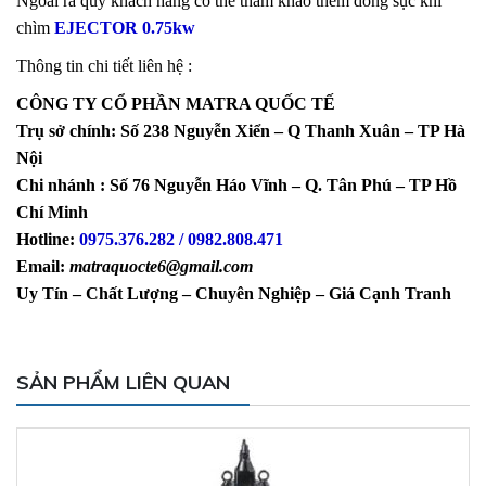
Ngoài ra quý khách hàng có thể tham khảo thêm dòng sục khí
chìm
EJECTOR 0.75kw
Thông tin chi tiết liên hệ :
CÔNG TY CỔ PHẦN MATRA QUỐC TẾ
Trụ sở chính: Số
238 Nguyễn Xiển –
Q
Thanh Xuân –
TP
Hà
Nội
Chi nhánh :
Số 76 Nguyễn Háo Vĩnh – Q. Tân Phú –
TP
Hồ
Chí Minh
Hotline:
0975.376.282 / 0982.808.471
Email:
matraquocte6@gmail.com
Uy Tín – Chất Lượng – Chuyên Nghiệp – Giá Cạnh Tranh
SẢN PHẨM LIÊN QUAN