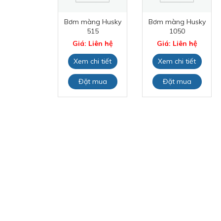
 bơm nước
Bơm màng Husky
Bơm màng Husky
r TM65 –
515
1050
100/5
Giá: Liên hệ
Giá: Liên hệ
: Liên hệ
Xem chi tiết
Xem chi tiết
 chi tiết
Đặt mua
Đặt mua
ặt mua