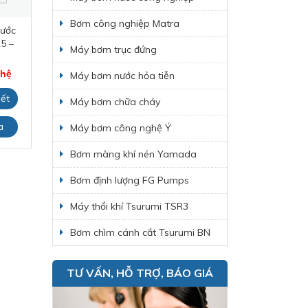
Bơm công nghiệp Matra
ước
Máy bơm nước
Bơm màng Husky
Bơ
5 –
Saer TM65 –
515
Máy bơm trục đứng
100/5
Giá: Liên hệ
 hệ
Giá: Liên hệ
Máy bơm nước hỏa tiễn
Xem chi tiết
iết
Xem chi tiết
Máy bơm chữa cháy
Đặt mua
a
Đặt mua
Máy bơm công nghệ Ý
Bơm màng khí nén Yamada
Bơm định lượng FG Pumps
Máy thổi khí Tsurumi TSR3
Bơm chìm cánh cắt Tsurumi BN
TƯ VẤN, HỖ TRỢ, BÁO GIÁ