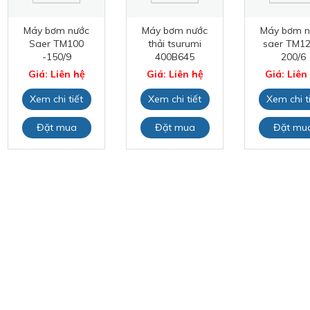
Máy bơm nước
Máy bơm nước
Máy bơm n
Saer TM100
thải tsurumi
saer TM12
-150/9
400B645
200/6
Giá: Liên hệ
Giá: Liên hệ
Giá: Liên
Xem chi tiết
Xem chi tiết
Xem chi t
Đặt mua
Đặt mua
Đặt mu