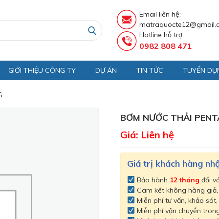
Email liên hệ:
matraquocte12@gmail.
Hotline hỗ trợ:
0982 808 471
GIỚI THIỆU CÔNG TY
DỰ ÁN
TIN TỨC
TUYỂN DỤ
G
BƠM NƯỚC THẢI PENT
Giá: Liên hệ
Giá trị khách hàng n
Bảo hành
12 tháng
đối v
Cam kết không hàng giả
Miễn phí tư vấn, khảo sát,
Miễn phí vận chuyển trong