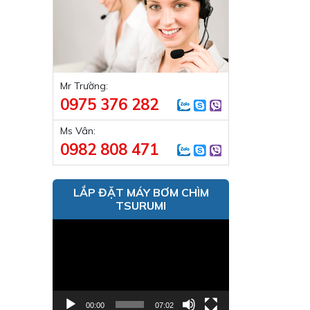
Mr Trường:
0975 376 282
Ms Vân:
0982 808 471
LẮP ĐẶT MÁY BƠM CHÌM
TSURUMI
Trình
chơi
Video
00:00
07:02