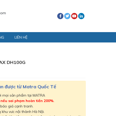
com
NG
LIÊN HỆ
AX DH100G
hận được từ Matra Quốc Tế
ới mọi sản phẩm tại MATRA
,
nếu sai phạm hoàn tiền 200%.
 báo giá cạnh tranh.
 khu vưc nội thành Hà Nội.