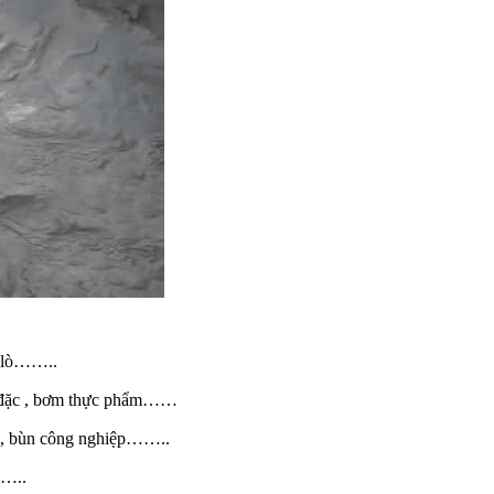
m lò……..
n đặc , bơm thực phẩm……
ải, bùn công nghiệp……..
……..