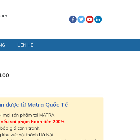
com
NG
LIÊN HỆ
100
hận được từ Matra Quốc Tế
ới mọi sản phẩm tại MATRA
,
nếu sai phạm hoàn tiền 200%.
 báo giá cạnh tranh.
 khu vưc nội thành Hà Nội.