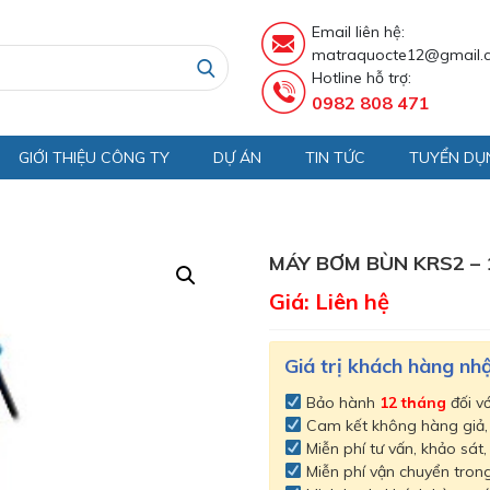
Email liên hệ:
matraquocte12@gmail.
Hotline hỗ trợ:
0982 808 471
GIỚI THIỆU CÔNG TY
DỰ ÁN
TIN TỨC
TUYỂN DỤ
MÁY BƠM BÙN KRS2 – 
Giá: Liên hệ
Giá trị khách hàng n
Bảo hành
12 tháng
đối v
Cam kết không hàng giả
Miễn phí tư vấn, khảo sát,
Miễn phí vận chuyển trong