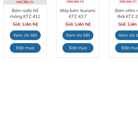
Bơm nước hố
Máy bơm tsurumi
Bơm chìm 
móng KTZ 411
KTZ 43.7
thải KTZ 2
Giá: Liên hệ
Giá: Liên hệ
Giá: Liên
Xem chi tiết
Xem chi tiết
Xem chi t
Đặt mua
Đặt mua
Đặt mu