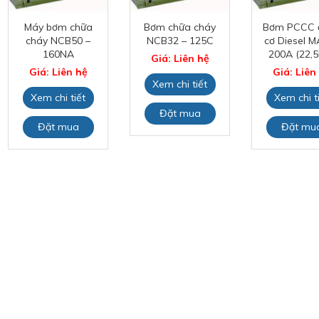
Máy bơm chữa
Bơm chữa cháy
Bơm PCCC 
cháy NCB50 –
NCB32 – 125C
cơ Diesel M
160NA
200A (22,
Giá: Liên hệ
Giá: Liên hệ
Giá: Liên
Xem chi tiết
Xem chi tiết
Xem chi t
Đặt mua
Đặt mua
Đặt mu