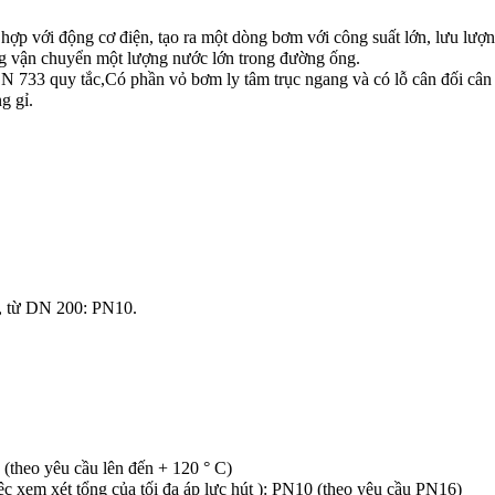
t hợp với động cơ điện, tạo ra một dòng bơm với công suất lớn, lưu lượ
g vận chuyển một lượng nước lớn trong đường ống.
EN 733 quy tắc,Có phần vỏ bơm ly tâm trục ngang và có lỗ cân đối cân 
g gỉ. 
, từ DN 200: PN10. 
 
 (theo yêu cầu lên đến + 120 ° C) 
iệc xem xét tổng của tối đa áp lực hút ): PN10 (theo yêu cầu PN16) 