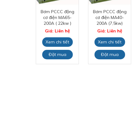
 bơm chữa
Bơm PCCC động
Bơm PCCC động
y NCB40 –
cơ điện MA65-
cơ điện MA40-
200NA
200A ( 22kw )
200A (7,5kw)
: Liên hệ
Giá: Liên hệ
Giá: Liên hệ
 chi tiết
Xem chi tiết
Xem chi tiết
ặt mua
Đặt mua
Đặt mua