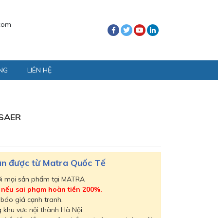
com
NG
LIÊN HỆ
SAER
hận được từ Matra Quốc Tế
ới mọi sản phẩm tại MATRA
,
nếu sai phạm hoàn tiền 200%.
 báo giá cạnh tranh.
 khu vưc nội thành Hà Nội.