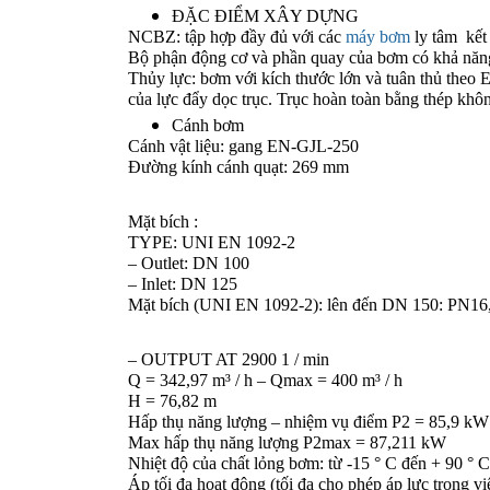
ĐẶC ĐIỂM XÂY DỰNG 
NCBZ: tập hợp đầy đủ với các 
máy bơm
 ly tâm  kế
Bộ phận động cơ và phần quay của bơm có khả năn
Thủy lực: bơm với kích thước lớn và tuân thủ theo 
của lực đẩy dọc trục. Trục hoàn toàn bằng thép khôn
Cánh bơm 
Cánh vật liệu: gang EN-GJL-250 
Đường kính cánh quạt: 269 mm 
Mặt bích :  
TYPE: UNI EN 1092-2 
– Outlet: DN 100 
– Inlet: DN 125 
Mặt bích (UNI EN 1092-2): lên đến DN 150: PN16
– OUTPUT AT 2900 1 / min 
Q = 342,97 m³ / h – Qmax = 400 m³ / h 
H = 76,82 m 
Hấp thụ năng lượng – nhiệm vụ điểm P2 = 85,9 kW
Max hấp thụ năng lượng P2max = 87,211 kW 
Nhiệt độ của chất lỏng bơm: từ -15 ° C đến + 90 ° C
Áp tối đa hoạt động (tối đa cho phép áp lực trong v