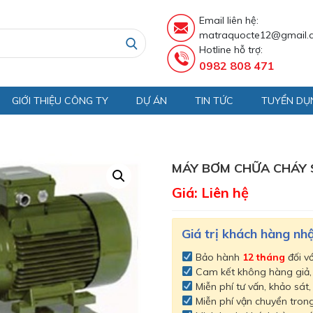
Email liên hệ:
matraquocte12@gmail.
Hotline hỗ trợ:
0982 808 471
GIỚI THIỆU CÔNG TY
DỰ ÁN
TIN TỨC
TUYỂN DỤ
MÁY BƠM CHỮA CHÁY 
Giá: Liên hệ
Giá trị khách hàng n
Bảo hành
12 tháng
đối v
Cam kết không hàng giả
Miễn phí tư vấn, khảo sát,
Miễn phí vận chuyển trong