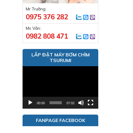
Mr Trường:
0975 376 282
Ms Vân:
0982 808 471
LẮP ĐẶT MÁY BƠM CHÌM
TSURUMI
Trình
chơi
Video
00:00
07:02
FANPAGE FACEBOOK