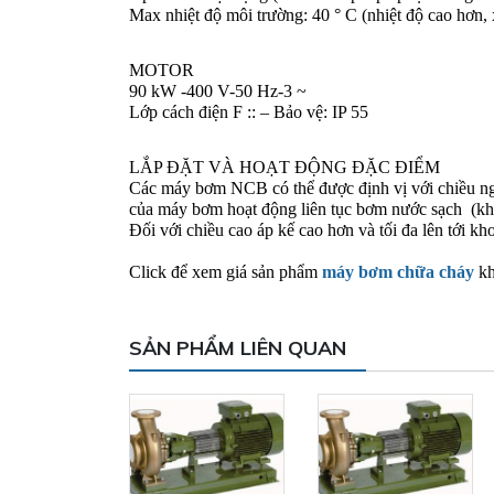
Max nhiệt độ môi trường: 40 ° C (nhiệt độ cao hơn, 
MOTOR 
90 kW -400 V-50 Hz-3 ~ 
Lớp cách điện F :: – Bảo vệ: IP 55 
LẮP ĐẶT VÀ HOẠT ĐỘNG ĐẶC ĐIỂM 
Các máy bơm NCB có thể được định vị với chiều nga
của máy bơm hoạt động liên tục bơm nước sạch  (khối
Đối với chiều cao áp kế cao hơn và tối đa lên tới k
Click để xem giá sản phẩm 
máy bơm chữa cháy
 k
SẢN PHẨM LIÊN QUAN