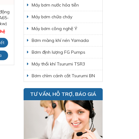
Máy bơm nước hỏa tiễn
động
Máy bơm chữa
Bơm PCCC động
B
Máy bơm chữa cháy
A65-
cháy NCB40 –
cơ điện MA65-
5kw)
200NA
200A ( 22kw )
Máy bơm công nghệ Ý
 hệ
Giá: Liên hệ
Giá: Liên hệ
Bơm màng khí nén Yamada
iết
Xem chi tiết
Xem chi tiết
Bơm định lượng FG Pumps
a
Đặt mua
Đặt mua
Máy thổi khí Tsurumi TSR3
Bơm chìm cánh cắt Tsurumi BN
TƯ VẤN, HỖ TRỢ, BÁO GIÁ