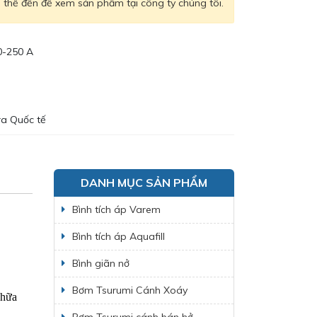
thể đến để xem sản phẩm tại công ty chúng tôi.
0-250 A
ra Quốc tế
DANH MỤC SẢN PHẨM
Bình tích áp Varem
Bình tích áp Aquafill
Bình giãn nở
Bơm Tsurumi Cánh Xoáy
hữa 