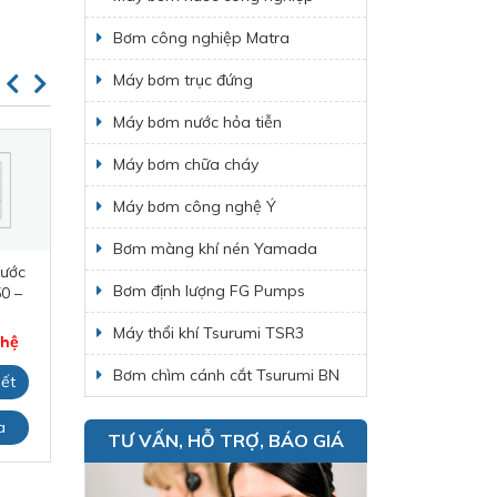
Bơm công nghiệp Matra
Máy bơm trục đứng
Máy bơm nước hỏa tiễn
Máy bơm chữa cháy
Máy bơm công nghệ Ý
Bơm màng khí nén Yamada
ước
Bơm màng Husky
Máy bơm nước
Bơm định lượng FG Pumps
0 –
716
thải tsurumi
S
400B645
Giá: Liên hệ
Máy thổi khí Tsurumi TSR3
 hệ
Giá: Liên hệ
Xem chi tiết
Bơm chìm cánh cắt Tsurumi BN
iết
Xem chi tiết
Đặt mua
a
Đặt mua
TƯ VẤN, HỖ TRỢ, BÁO GIÁ