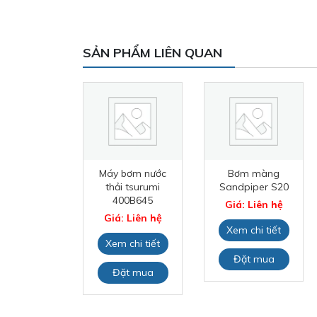
SẢN PHẨM LIÊN QUAN
àng Husky
Máy bơm nước
Bơm màng
716
thải tsurumi
Sandpiper S20
400B645
: Liên hệ
Giá: Liên hệ
Giá: Liên hệ
 chi tiết
Xem chi tiết
Xem chi tiết
ặt mua
Đặt mua
Đặt mua