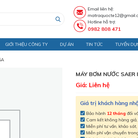
Email liên hệ:
matraquocte12@gmail.
Hotline hỗ trợ:
0982 808 471
GIỚI THIỆU CÔNG TY
DỰ ÁN
TIN TỨC
TUYỂN DỤ
5A
MÁY BƠM NƯỚC SAER I
Giá: Liên hệ
Giá trị khách hàng n
Bảo hành
12 tháng
đối v
Cam kết không hàng giả
Miễn phí tư vấn, khảo sát,
Miễn phí vận chuyển trong