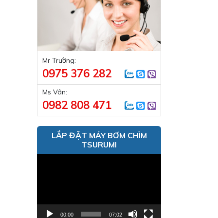
Mr Trường:
0975 376 282
Ms Vân:
0982 808 471
LẮP ĐẶT MÁY BƠM CHÌM
TSURUMI
Trình
chơi
Video
00:00
07:02