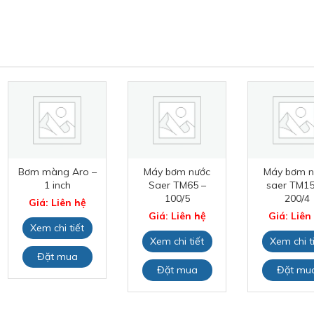
Bơm màng Aro –
Máy bơm nước
Máy bơm n
1 inch
Saer TM65 –
saer TM15
100/5
200/4
Giá: Liên hệ
Giá: Liên hệ
Giá: Liên
Xem chi tiết
Xem chi tiết
Xem chi t
Đặt mua
Đặt mua
Đặt mu