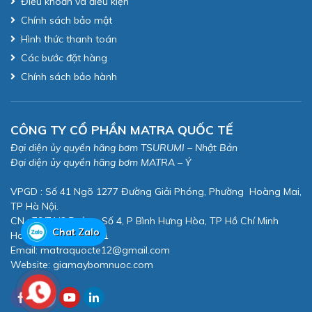
Điều khoản và điều kiện
Chính sách bảo mật
Hình thức thanh toán
Các bước đặt hàng
Chính sách bảo hành
CÔNG TY CỔ PHẦN MATRA QUỐC TẾ
Đại diện ủy quyền hãng bơm TSURUMI – Nhật Bản
Đại diện ủy quyền hãng bơm MATRA – Ý
VPGD : Số 41 Ngõ 1277 Đường Giải Phóng, Phường Hoàng Mai,
TP Hà Nội.
CN : 79/71/6 Đường Số 4, P Bình Hưng Hòa, TP Hồ Chí Minh
Chat Zalo
Hotline: 0982 808 471
Email:
matraquocte12@gmail.com
Website:
giamaybomnuoc.com