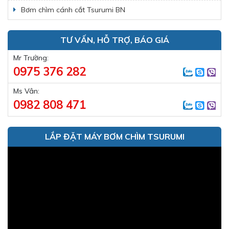
Bơm chìm cánh cắt Tsurumi BN
TƯ VẤN, HỖ TRỢ, BÁO GIÁ
Mr Trường:
0975 376 282
Ms Vân:
0982 808 471
LẮP ĐẶT MÁY BƠM CHÌM TSURUMI
Trình
chơi
Video