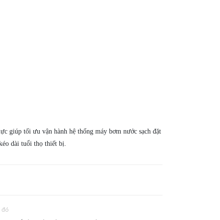
p lực giúp tối ưu vận hành hệ thống máy bơm nước sạch đặt
o dài tuổi thọ thiết bị.
u đó