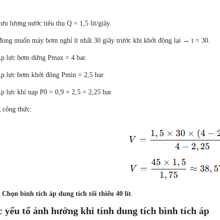
ưu lượng nước tiêu thụ Q = 1,5 lít/giây.
ong muốn máy bơm nghỉ ít nhất 30 giây trước khi khởi động lại → t = 30.
p lực bơm dừng Pmax = 4 bar.
p lực bơm khởi động Pmin = 2,5 bar.
p lực khí nạp P0 = 0,9 × 2,5 = 2,25 bar.
 công thức:
:
Chọn bình tích áp dung tích tối thiểu 40 lít
.
 yếu tố ảnh hưởng khi tính dung tích bình tích áp