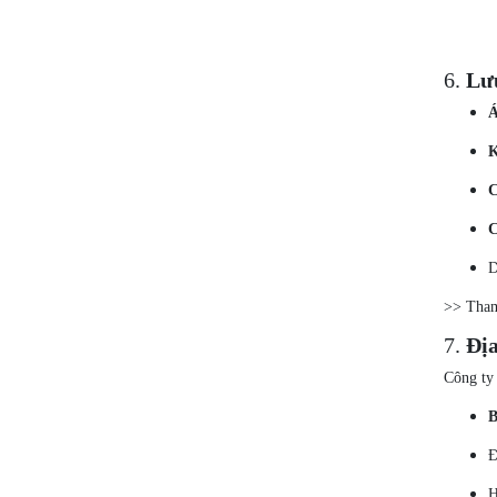
6.
Lưu
Á
K
C
C
D
>> Tha
7.
Địa
Công ty
B
Đ
H