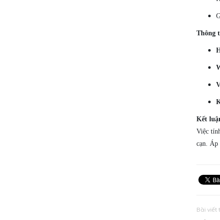
G
Thông t
H
W
V
K
Kết luậ
Việc tín
cạn. Áp 
Bài viết