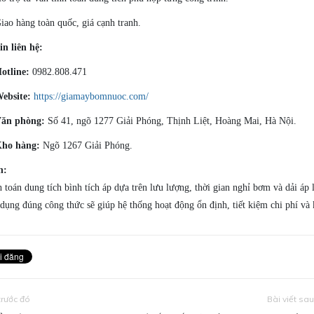
iao hàng toàn quốc, giá cạnh tranh.
in liên hệ:
otline:
0982.808.471
ebsite:
https://giamaybomnuoc.com/
ăn phòng:
Số 41, ngõ 1277 Giải Phóng, Thịnh Liệt, Hoàng Mai, Hà Nội.
ho hàng:
Ngõ 1267 Giải Phóng.
n:
h toán dung tích bình tích áp dựa trên lưu lượng, thời gian nghỉ bơm và dải á
dụng đúng công thức sẽ giúp hệ thống hoạt động ổn định, tiết kiệm chi phí và ké
 trước đó
Bài viết sa