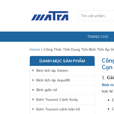
TRANG CHỦ
Home
»
Công Thức Tính Dung Tích Bình Tích Áp
Công
DANH MỤC SẢN PHẨM
Cạn
Bình tích áp Varem
1.
Giớ
Bình tích áp Aquafill
Bình tí
Bình giãn nở
hoặc hệ 
Bơm Tsurumi Cánh Xoáy
D
Bơm Tsurumi cánh bán hở
G