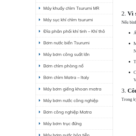
Máy khuấy chìm Tsurumi MR
2.
Vì 
Máy sục khí chìm tsurumi
Nếu bìn
Đĩa phân phối khí tinh – Khí thô
Á
Bơm nước biển Tsurumi
M
N
Máy bơm công suất lớn
T
Bơm chìm phòng nổ
C
Bơm chìm Matra – Italy
V
Máy bơm giếng khoan matra
3.
Côn
Trong kỹ
Máy bơm nước công nghiệp
Bơm công nghiệp Matra
Máy bơm trục đứng
Máy bơm nước hỏa tiễn