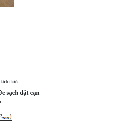
kích thước.
ớc sạch đặt cạn
u: