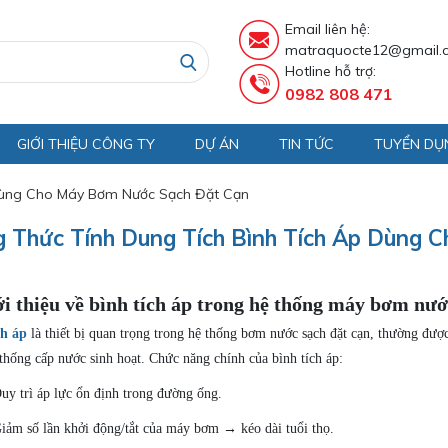
Email liên hệ:
matraquocte12@gmail.
Hotline hỗ trợ:
0982 808 471
GIỚI THIỆU CÔNG TY
DỰ ÁN
TIN TỨC
TUYỂN DỤ
 Dùng Cho Máy Bơm Nước Sạch Đặt Cạn
 Thức Tính Dung Tích Bình Tích Áp Dùng
i thiệu về bình tích áp trong hệ thống máy bơm nướ
ch áp
là thiết bị quan trọng trong hệ thống bơm nước sạch đặt cạn, thường được
thống cấp nước sinh hoạt. Chức năng chính của bình tích áp:
uy trì áp lực ổn định trong đường ống.
iảm số lần khởi động/tắt của máy bơm → kéo dài tuổi thọ.