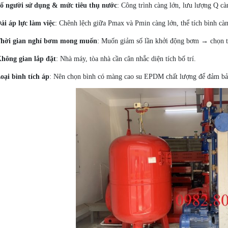
ố người sử dụng & mức tiêu thụ nước
: Công trình càng lớn, lưu lượng Q cà
ải áp lực làm việc
: Chênh lệch giữa Pmax và Pmin càng lớn, thể tích bình càn
hời gian nghỉ bơm mong muốn
: Muốn giảm số lần khởi động bơm → chọn t
hông gian lắp đặt
: Nhà máy, tòa nhà cần cân nhắc diện tích bố trí.
oại bình tích áp
: Nên chọn bình có màng cao su EPDM chất lượng để đảm bảo