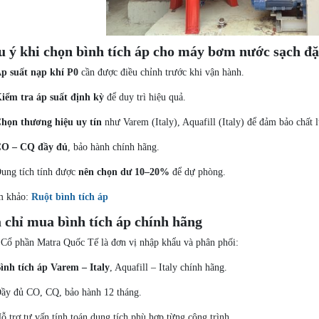
 ý khi chọn bình tích áp cho máy bơm nước sạch đặ
p suất nạp khí P0
cần được điều chỉnh trước khi vận hành.
iểm tra áp suất định kỳ
để duy trì hiệu quả.
họn thương hiệu uy tín
như Varem (Italy), Aquafill (Italy) để đảm bảo chất 
O – CQ đầy đủ
, bảo hành chính hãng.
ung tích tính được
nên chọn dư 10–20%
để dự phòng.
m khảo:
Ruột bình tích áp
 chỉ mua bình tích áp chính hãng
 Cổ phần Matra Quốc Tế là đơn vị nhập khẩu và phân phối:
ình tích áp Varem – Italy
, Aquafill – Italy chính hãng.
ầy đủ CO, CQ, bảo hành 12 tháng.
ỗ trợ tư vấn tính toán dung tích phù hợp từng công trình.