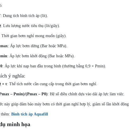
ó:
V
: Dung tích bình tích áp (lít).
Q
: Lưu lượng nước tiêu thụ (lít/giây).
: Thời gian bơm nghỉ mong muốn (giây).
Pmax
: Áp lực bơm dừng (Bar hoặc MPa).
Pmin
: Áp lực bơm khởi động (Bar hoặc MPa).
P0
: Áp lực khí nạp ban đầu trong bình (thường bằng 0,9 × Pmin).
hích ý nghĩa:
 × t
: Thể tích nước cần cung cấp trong thời gian bơm nghỉ.
Pmax – Pmin)/(Pmax – P0)
: Hệ số điều chỉnh dựa vào dải áp lực làm việc.
ức này giúp đảm bảo máy bơm có thời gian nghỉ hợp lý, giảm số lần khởi động
 thêm:
Bình tích áp Aquafill
 dụ minh họa