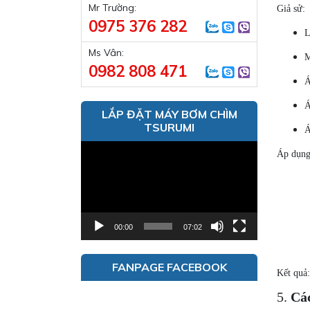
Mr Trường:
Giả sử:
0975 376 282
L
Ms Vân:
M
0982 808 471
Á
Á
LẮP ĐẶT MÁY BƠM CHÌM
TSURUMI
Á
Trình
Áp dụng
chơi
Video
00:00
07:02
FANPAGE FACEBOOK
Kết quả
5.
Các