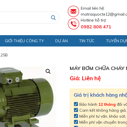
Email liên hệ:
matraquocte12@gmail.
Hotline hỗ trợ:
0982 808 471
GIỚI THIỆU CÔNG TY
DỰ ÁN
TIN TỨC
TUYỂN DỤ
125B
MÁY BƠM CHỮA CHÁY 
Giá: Liên hệ
Giá trị khách hàng n
Bảo hành
12 tháng
đối v
Cam kết không hàng giả
Miễn phí tư vấn, khảo sát,
Miễn phí vận chuyển trong