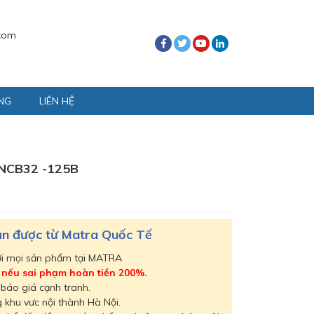
com
NG
LIÊN HỆ
NCB32 -125B
hận được từ Matra Quốc Tế
ới mọi sản phẩm tại MATRA
,
nếu sai phạm hoàn tiền 200%.
 báo giá cạnh tranh.
 khu vưc nội thành Hà Nội.