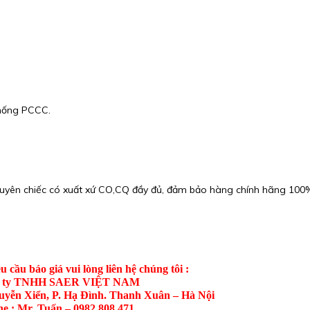
thống PCCC.
nguyên chiếc có xuất xứ CO,CQ đầy đủ, đảm bảo hàng chính hãng 100
u cầu báo giá vui lòng liên hệ chúng tôi :
 ty TNHH SAER VIỆT NAM
uyễn Xiển, P. Hạ Đình. Thanh Xuân – Hà Nội
e : Mr. Tuấn – 0982.808.471