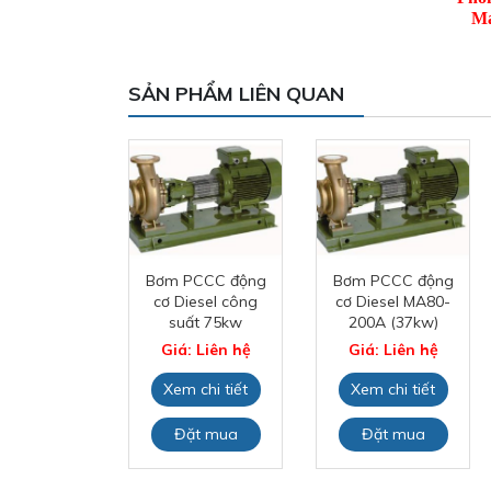
Ma
SẢN PHẨM LIÊN QUAN
 bơm chữa
Bơm PCCC động
Bơm PCCC động
y NCB40 –
cơ Diesel công
cơ Diesel MA80-
250ND
suất 75kw
200A (37kw)
: Liên hệ
Giá: Liên hệ
Giá: Liên hệ
 chi tiết
Xem chi tiết
Xem chi tiết
ặt mua
Đặt mua
Đặt mua