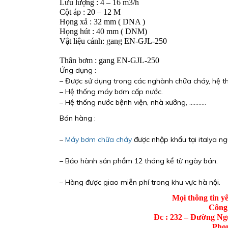
Lưu lượng : 4 – 16 m3/h
Cột áp : 20 – 12 M
Họng xả : 32 mm ( DNA )
Họng hút : 40 mm ( DNM)
Vật liệu cánh: gang EN-GJL-250
Thân bơm : 
gang EN-GJL-250
Ứng dụng :
– Được sử dụng trong các nghành chữa cháy, hệ 
– Hệ thống máy bơm cấp nước.
– Hệ thống nước bệnh viện, nhà xưởng, ………..
Bán hàng :
– 
Máy bơm chữa cháy
 được nhập khẩu tại italya 
– Bảo hành sản phẩm 12 tháng kể từ ngày bán.
– Hàng được giao miễn phí trong khu vực hà nội.
Mọi thông tin yê
Công
Đc : 232 – Đường Ng
Phon