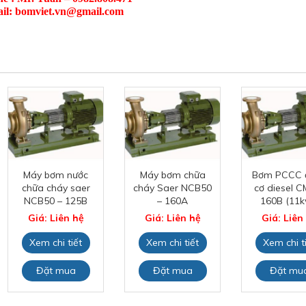
il: bomviet.vn@gmail.com
Máy bơm nước
Máy bơm chữa
Bơm PCCC 
chữa cháy saer
cháy Saer NCB50
cơ diesel C
NCB50 – 125B
– 160A
160B (11k
Giá: Liên hệ
Giá: Liên hệ
Giá: Liên
Xem chi tiết
Xem chi tiết
Xem chi t
Đặt mua
Đặt mua
Đặt mu