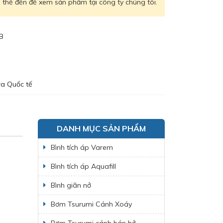
thể đến để xem sản phẩm tại công ty chúng tôi.
B
ra Quốc tế
DANH MỤC SẢN PHẨM
Bình tích áp Varem
Bình tích áp Aquafill
Bình giãn nở
Bơm Tsurumi Cánh Xoáy