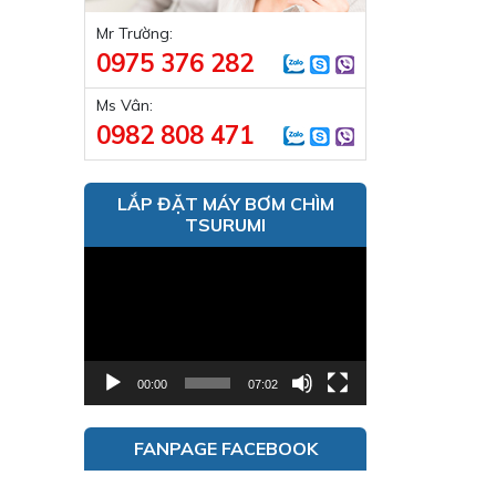
Mr Trường:
0975 376 282
Ms Vân:
0982 808 471
LẮP ĐẶT MÁY BƠM CHÌM
TSURUMI
Trình
chơi
Video
00:00
07:02
FANPAGE FACEBOOK