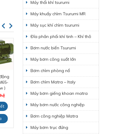
Máy thổi khí tsurumi
Máy khuấy chìm Tsurumi MR
Máy sục khí chìm tsurumi
Đĩa phân phối khí tinh – Khí thô
Bơm nước biển Tsurumi
Máy bơm công suất lớn
Bơm chìm phòng nổ
động
Máy bơm chữa
Bơm PCCC động
B
Bơm chìm Matra – Italy
M65-
cháy NCB40 –
cơ Diesel công
c
w )
250ND
suất 75kw
Máy bơm giếng khoan matra
 hệ
Giá: Liên hệ
Giá: Liên hệ
Máy bơm nước công nghiệp
iết
Xem chi tiết
Xem chi tiết
Bơm công nghiệp Matra
a
Đặt mua
Đặt mua
Máy bơm trục đứng