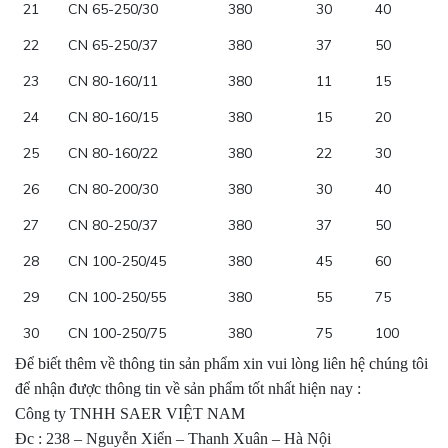
21
CN 65-250/30
380
30
40
22
CN 65-250/37
380
37
50
23
CN 80-160/11
380
11
15
24
CN 80-160/15
380
15
20
25
CN 80-160/22
380
22
30
26
CN 80-200/30
380
30
40
27
CN 80-250/37
380
37
50
28
CN 100-250/45
380
45
60
29
CN 100-250/55
380
55
75
30
CN 100-250/75
380
75
100
Để biết thêm về thông tin sản phẩm xin vui lòng liên hệ chúng tôi
để nhận được thông tin về sản phẩm tốt nhất hiện nay :
Công ty TNHH SAER VIỆT NAM
Đc : 238 – Nguyễn Xiển – Thanh Xuân – Hà Nội