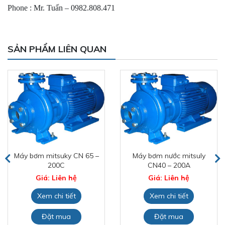
Phone : Mr. Tuấn – 0982.808.471
SẢN PHẨM LIÊN QUAN
Máy bơm mitsuky CN 65 –
Máy bơm nước mitsuly
200C
CN40 – 200A
Giá: Liên hệ
Giá: Liên hệ
Xem chi tiết
Xem chi tiết
Đặt mua
Đặt mua