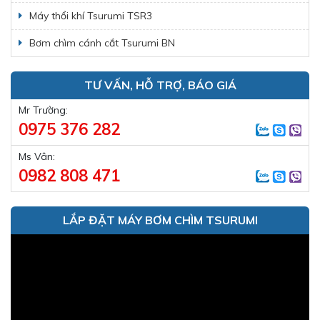
Máy thổi khí Tsurumi TSR3
Bơm chìm cánh cắt Tsurumi BN
TƯ VẤN, HỖ TRỢ, BÁO GIÁ
Mr Trường:
0975 376 282
Ms Vân:
0982 808 471
LẮP ĐẶT MÁY BƠM CHÌM TSURUMI
Trình
chơi
Video