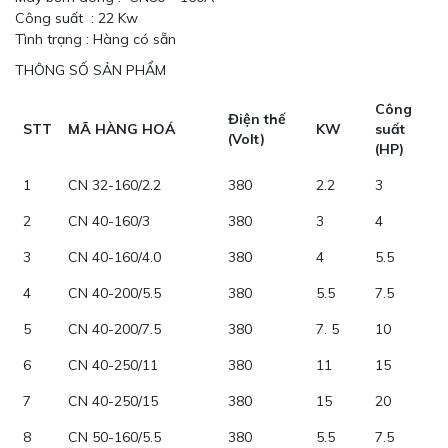
Công suất : 22 Kw
Tình trạng : Hàng có sẵn
THÔNG SỐ SẢN PHẨM
Công
Điện thế
STT
MÃ HÀNG HOÁ
KW
suất
(Volt)
(HP)
1
CN 32-160/2.2
380
2.2
3
2
CN 40-160/3
380
3
4
3
CN 40-160/4.0
380
4
5.5
4
CN 40-200/5.5
380
5.5
7.5
5
CN 40-200/7.5
380
7. 5
10
6
CN 40-250/11
380
11
15
7
CN 40-250/15
380
15
20
8
CN 50-160/5.5
380
5.5
7.5