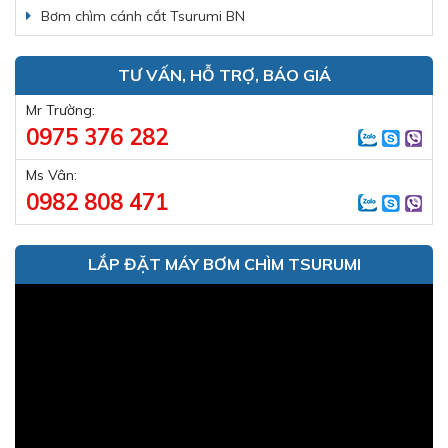
Bơm chìm cánh cắt Tsurumi BN
TƯ VẤN, HỖ TRỢ, BÁO GIÁ
Mr Trường:
0975 376 282
Ms Vân:
0982 808 471
LẮP ĐẶT MÁY BƠM CHÌM TSURUMI
Trình
chơi
Video