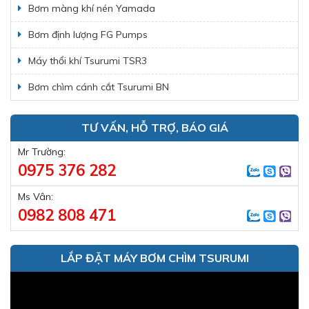
Bơm màng khí nén Yamada
Bơm định lượng FG Pumps
Máy thổi khí Tsurumi TSR3
Bơm chìm cánh cắt Tsurumi BN
TƯ VẤN, HỖ TRỢ, BÁO GIÁ
Mr Trường:
0975 376 282
Ms Vân:
0982 808 471
LẮP ĐẶT MÁY BƠM CHÌM TSURUMI
Trình
chơi
Video