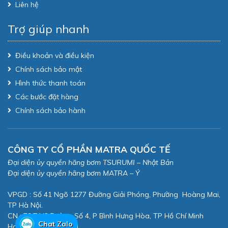
Liên hệ
Trợ giúp nhanh
Điều khoản và điều kiện
Chính sách bảo mật
Hình thức thanh toán
Các bước đặt hàng
Chính sách bảo hành
CÔNG TY CỔ PHẦN MATRA QUỐC TẾ
Đại diện ủy quyền hãng bơm TSURUMI – Nhật Bản
Đại diện ủy quyền hãng bơm MATRA – Ý
VPGD : Số 41 Ngõ 1277 Đường Giải Phóng, Phường Hoàng Mai,
TP Hà Nội.
CN : 79/71/6 Đường Số 4, P Bình Hưng Hòa, TP Hồ Chí Minh
Chat Zalo
Hotline: 0982 808 471