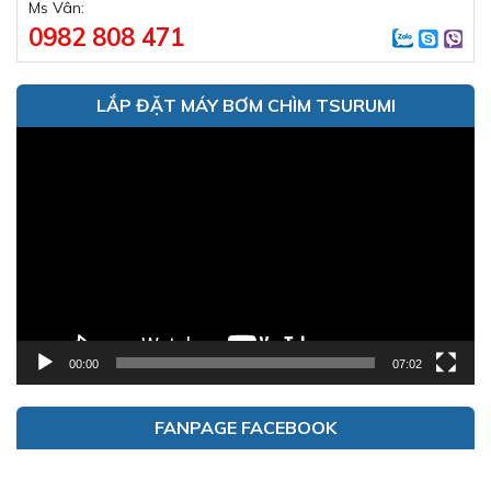
Ms Vân:
0982 808 471
LẮP ĐẶT MÁY BƠM CHÌM TSURUMI
Trình
chơi
Video
00:00
07:02
FANPAGE FACEBOOK