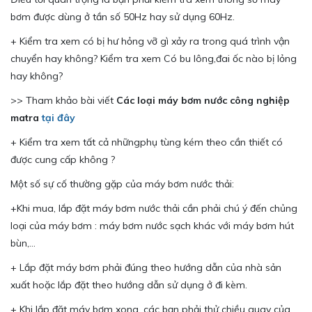
bơm được dùng ở tần số 50Hz hay sử dụng 60Hz.
+ Kiểm tra xem có bị hư hỏng vỡ gì xảy ra trong quá trình vận
chuyển hay không? Kiểm tra xem Có bu lông,đai ốc nào bị lỏng
hay không?
>> Tham khảo bài viết
Các loại máy bơm nước công nghiệp
matra
tại đây
+ Kiểm tra xem tất cả nhữngphụ tùng kém theo cần thiết có
được cung cấp không ?
Một số sự cố thường gặp của máy bơm nước thải:
+Khi mua, lắp đặt máy bơm nước thải cần phải chú ý đến chủng
loại của máy bơm : máy bơm nước sạch khác với máy bơm hút
bùn,…
+ Lắp đặt máy bơm phải đúng theo hướng dẫn của nhà sản
xuất hoặc lắp đặt theo hướng dẫn sử dụng ở đi kèm.
+ Khi lắp đặt máy bơm xong, các bạn phải thử chiều quay của