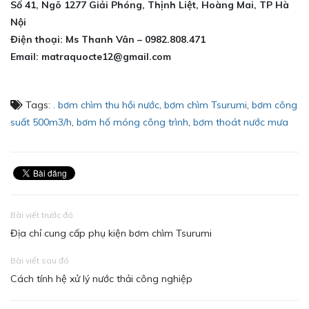
Số 41, Ngõ 1277 Giải Phóng, Thịnh Liệt, Hoàng Mai, TP Hà
Nội
Điện thoại: Ms Thanh Vân – 0982.808.471
Email: matraquocte12@gmail.com
Tags:
. bơm chìm thu hồi nước
,
bơm chìm Tsurumi
,
bơm công
suất 500m3/h
,
bơm hố móng công trình
,
bơm thoát nước mưa
Bài viết trước đó
Địa chỉ cung cấp phụ kiện bơm chìm Tsurumi
Bài viết sau đó
Cách tính hệ xử lý nước thải công nghiệp